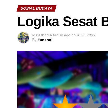
SOSIAL BUDAYA
Logika Sesat 
Published
4 tahun ago
on
9 Juli 2022
By
Fanandi