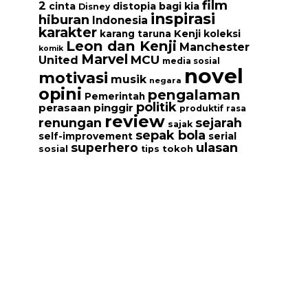
film
2
cinta
distopia bagi kia
Disney
inspirasi
hiburan
Indonesia
karakter
Kenji
koleksi
karang taruna
Leon dan Kenji
Manchester
komik
Marvel
MCU
United
media sosial
novel
motivasi
musik
negara
opini
pengalaman
Pemerintah
politik
perasaan
pinggir
produktif
rasa
review
renungan
sejarah
sajak
sepak bola
serial
self-improvement
ulasan
superhero
tokoh
sosial
tips