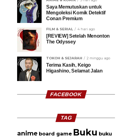
ANIME & KOMIK
3 hari ago
Saya Memutuskan untuk
Mengoleksi Komik Detektif
Conan Premium
FILM & SERIAL
4 hari ago
[REVIEW] Setelah Menonton
The Odyssey
TOKOH & SEJARAH
2 minggu ago
Terima Kasih, Keigo
Higashino, Selamat Jalan
FACEBOOK
TAG
Buku
anime
board game
buku