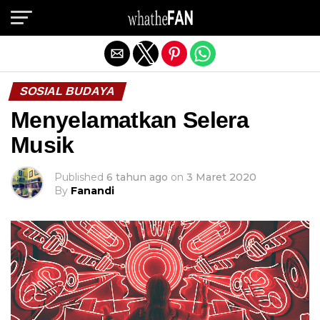
Exit mobile version
SOSIAL BUDAYA
Menyelamatkan Selera
Musik
Published
6 tahun ago
on
3 Maret 2020
By
Fanandi