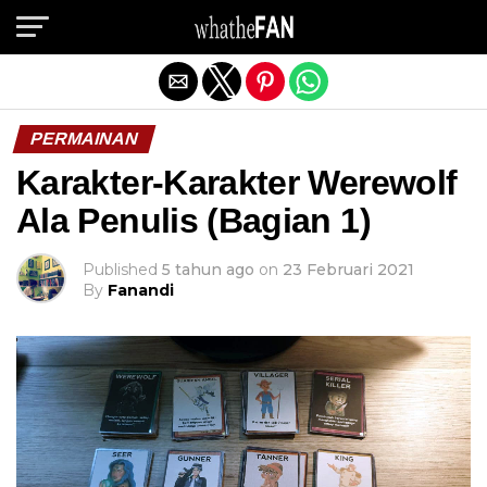
Exit mobile version
PERMAINAN
Karakter-Karakter Werewolf
Ala Penulis (Bagian 1)
Published
5 tahun ago
on
23 Februari 2021
By
Fanandi