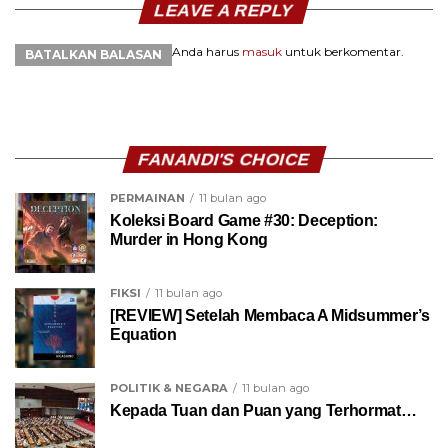
LEAVE A REPLY
Anda harus
masuk
untuk berkomentar.
BATALKAN BALASAN
FANANDI'S CHOICE
PERMAINAN
11 bulan ago
Koleksi Board Game #30: Deception:
Murder in Hong Kong
FIKSI
11 bulan ago
[REVIEW] Setelah Membaca A Midsummer’s
Equation
POLITIK & NEGARA
11 bulan ago
Kepada Tuan dan Puan yang Terhormat…